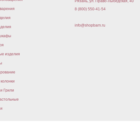
Рязань, ул. Право-Лыбедская, 40
варения
8 (800) 550-41-54
оделия
info@shopbarn.ru
оделия
шкафы
ря
ые изделия
ы
ирование
колонки
и Грили
астольные
ни